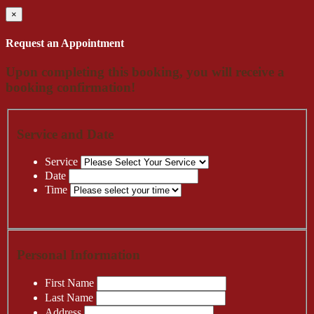
×
Request an Appointment
Upon completing this booking, you will receive a
booking confirmation!
Service and Date
Service
Date
Time
Personal Information
First Name
Last Name
Address