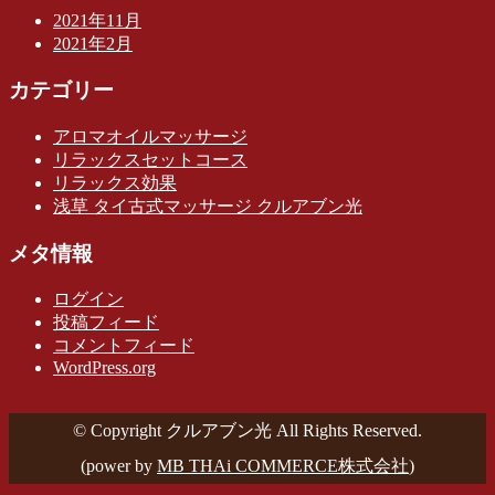
2021年11月
2021年2月
カテゴリー
アロマオイルマッサージ
リラックスセットコース
リラックス効果
浅草 タイ古式マッサージ クルアブン光
メタ情報
ログイン
投稿フィード
コメントフィード
WordPress.org
© Copyright クルアブン光 All Rights Reserved.
(power by
MB THAi COMMERCE株式会社
)