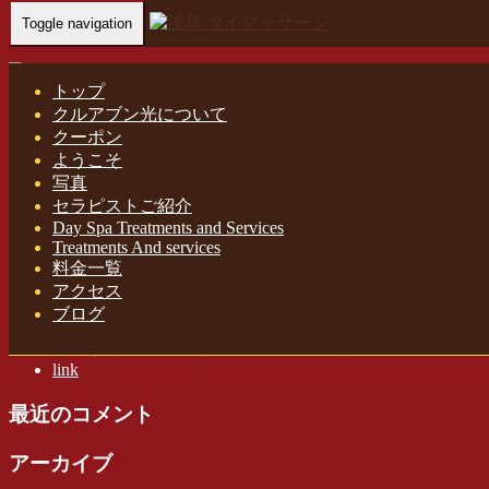
Toggle navigation
Home
-
ポイン…
トップ
クルアブン光について
クーポン
ようこそ
ポイントカード＆割引 浅草 タイ古式マッサージ クルアブン
写真
光
セラピストご紹介
Day Spa Treatments and Services
Treatments And services
料金一覧
アクセス
最近の投稿
ブログ
浅草 タイ古式マッサージ クルアブン光
link
最近のコメント
アーカイブ